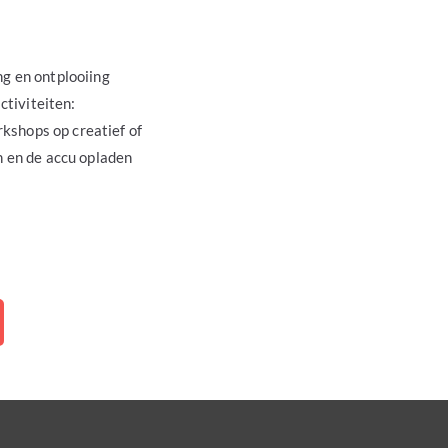
g en ontplooiing
tiviteiten:
kshops op creatief of
n en de accu opladen