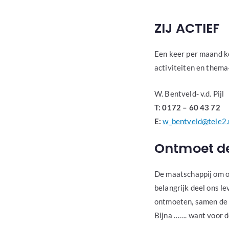
ZIJ ACTIEF
Een keer per maand ko
activiteiten en thema-
W. Bentveld- v.d. Pijl
T: 0172 – 60 43 72
E:
w_bentveld@tele2.
Ontmoet d
De maatschappij om on
belangrijk deel ons l
ontmoeten, samen de s
Bijna ……. want voor de