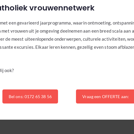
 katholiek vrouwennetwerk
et een gevarieerd jaarprogramma, waarin ontmoeting, ontspannin
 met vrouwen uit je omgeving deelnemen aan een breed scala aan ac
r de meest uiteenlopende onderwerpen, culturele activiteiten, wor
ressante excursies. Elkaar leren kennen, gezellig even stoom afblaze
Jij ook?
Bel ons: 0172 65 38 56
Vraag een OFFERTE aan: