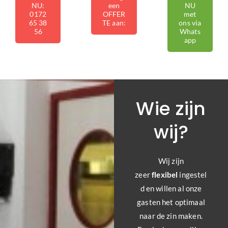
NU:
een
NU
0172
OFFER
met
65 38
TE aan:
ons via
56
Whats
app
Wie zijn
wij?
Wij zijn
zeer
flexibel
ingestel
d en willen al onze
gasten het optimaal
naar de zin maken.