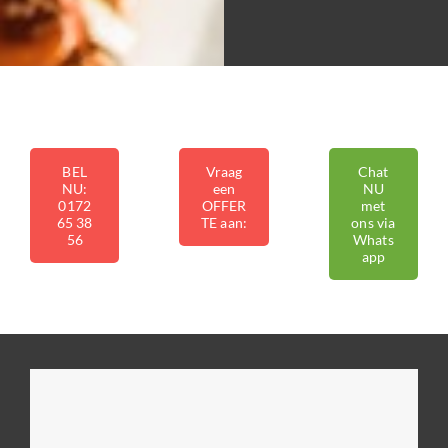
BEL
Vraag
Chat
NU:
een
NU
0172
OFFER
met
65 38
TE aan:
ons via
56
Whats
app