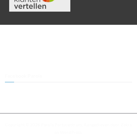
Facebook Parola
Copyright © 2026
Parola Partycentrum
. Aangedreven door
Zakra
en
WordPress
.