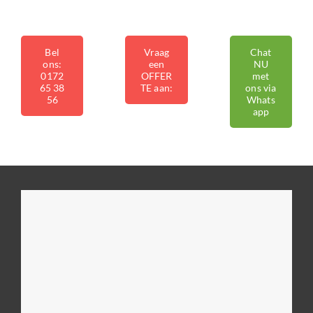
Bel
Vraag
Chat
ons:
een
NU
0172
OFFER
met
65 38
TE aan:
ons via
56
Whats
app