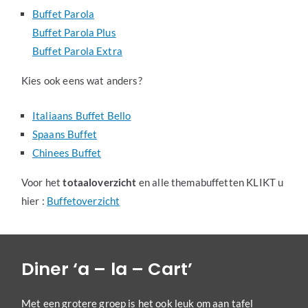
Buffet Parola
Buffet Parola Plus
Buffet Parola Extra
Kies ook eens wat anders?
Italiaans Buffet Bello
Spaans Buffet
Chinees Buffet
Voor het
totaaloverzicht
en alle themabuffetten KLIKT u
hier :
Buffetoverzicht
Diner ‘a – la – Cart’
Met een grotere groep is het ook leuk om aan tafel